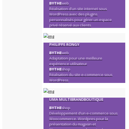
BYTHE
web
Réalisation d’un site internet sous
WordPress avec des plugins
personnalisés pour gérer un espace
privé réservé aux clients
PHILIPPE RONGY
BYTHE
web
Adaptation pour une meilleure
expérience utilisateur
BYTHE
shop
Réalisation du site e-commerce sous
WordPress
UMA MULTIBRANDBOUTIQUE
BYTHE
shop
Développement d’un e-commerce sous
Woocommerce. Wordpres pour la
présentation du magasin et