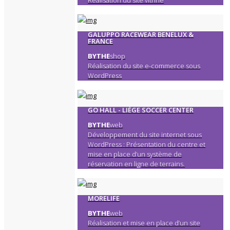
Réalisation du site vitrine
GALUPPO RACEWEAR BENELUX &
FRANCE
BYTHE
shop
Réalisation du site e-commerce sous
WordPress
GO HALL - LIÈGE SOCCER CENTER
BYTHE
web
Développement du site internet sous
WordPress : Présentation du centre et
mise en place d’un système de
réservation en ligne de terrains.
MORELIFE
BYTHE
web
Réalisation et mise en place d’un site