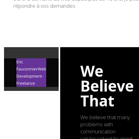
répondre à vos demandes.
Eric
We
Fauconnier
Web
Development -
Believe
Freelance
That
We believe that many
problems with
communication
can be solved by good