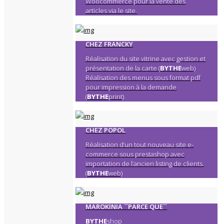
Woocommerce pour la vente des
articles via le site.
CHEZ FRANCKY
Réalisation du site vitrine avec gestion et
présentation de la carte (
BYTHE
web)
Réalisation des menus sous format pdf
pour impression à la demande
(
BYTHE
print)
CHEZ POPOL
Réalisation d’un tout nouveau site e-
commerce sous prestashop avec
importation de l’ancien listing de clients.
(
BYTHE
web)
MAROKINIA ``PARCE QUE``
BYTHE
shop