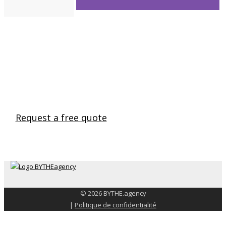
LET’S WORK TOGETHER ON YOUR NEXT PROJECT
Request a free quote
© 2026 BYTHE.agency
|
Politique de confidentialité