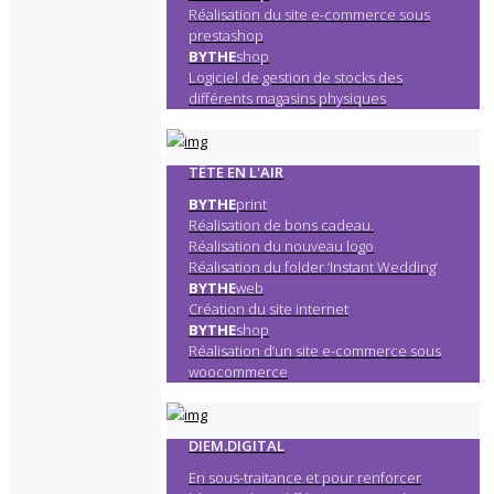
Réalisation du site e-commerce sous
prestashop
BYTHE
shop
Logiciel de gestion de stocks des
différents magasins physiques
TÊTE EN L'AIR
BYTHE
print
Réalisation de bons cadeau.
Réalisation du nouveau logo
Réalisation du folder ‘Instant Wedding’
BYTHE
web
Création du site internet
BYTHE
shop
Réalisation d’un site e-commerce sous
woocommerce
DIEM.DIGITAL
En sous-traitance et pour renforcer