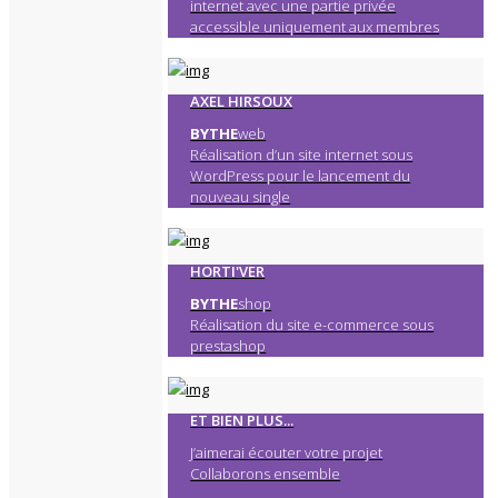
internet avec une partie privée
accessible uniquement aux membres
AXEL HIRSOUX
BYTHE
web
Réalisation d’un site internet sous
WordPress pour le lancement du
nouveau single
HORTI'VER
BYTHE
shop
Réalisation du site e-commerce sous
prestashop
ET BIEN PLUS...
J’aimerai écouter votre projet
Collaborons ensemble