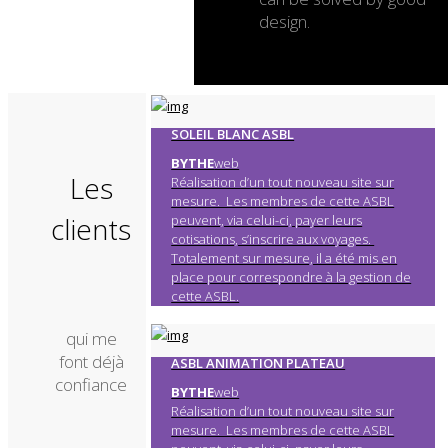
design.
SOLEIL BLANC ASBL
BYTHE
web
Les
Réalisation d’un tout nouveau site sur
mesure. Les membres de cette ASBL
clients
peuvent, via celui-ci, payer leurs
cotisations, s’inscrire aux voyages.
Totalement sur mesure, il a été mis en
place pour correspondre à la gestion de
cette ASBL.
qui me
font déjà
ASBL ANIMATION PLATEAU
confiance
BYTHE
web
Réalisation d’un tout nouveau site sur
mesure. Les membres de cette ASBL