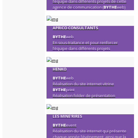
l’équipe dans différents projets de cette
agence de communication (
BYTHE
web)
APRICO CONSULTANTS
BYTHE
web
En sous-traitance et pour renforcer
l’équipe dans différents projets
HENKO
BYTHE
web
Réalisation du site internet vitrine
BYTHE
print
Réalisation folder de présentation
LES MINE'RIRES
BYTHE
event
Réalisation du site internet qui présente
chaque année l’événement, ainsi que la