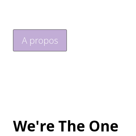
A propos
Home
A propos
We're The One