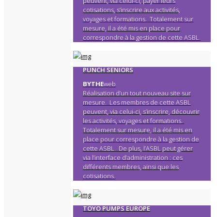
peuvent, via celui-ci, payer leurs
cotisations, s’inscrire aux activités,
voyages et formations. Totalement sur
mesure, il a été mis en place pour
correspondre à la gestion de cette ASBL.
PUNCH SENIORS
BYTHE
web
Réalisation d’un tout nouveau site sur
mesure. Les membres de cette ASBL
peuvent, via celui-ci, s’inscrire, découvrir
les activités, voyages et formations.
Totalement sur mesure, il a été mis en
place pour correspondre à la gestion de
cette ASBL. De plus, l’ASBL peut gérer
via l’interface d’administration : ces
différents membres, ainsi que les
cotisations.
TOYO PUMPS EUROPE