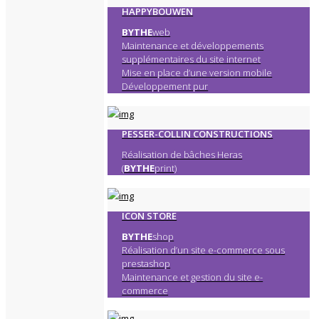
HAPPYBOUWEN
BYTHE
web
Maintenance et développements
supplémentaires du site internet
Mise en place d’une version mobile
Développement pur
PESSER-COLLIN CONSTRUCTIONS
Réalisation de bâches Heras
(
BYTHE
print)
ICON STORE
BYTHE
shop
Réalisation d’un site e-commerce sous
prestashop
Maintenance et gestion du site e-
commerce