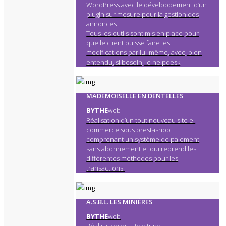
WordPress avec le développement d’un
plugin sur mesure pour la gestion des
annonces
Tous les outils sont mis en place pour
que le client puisse faire les
modifications par lui-même, avec, bien
entendu, si besoin, le helpdesk
MADEMOISELLE EN DENTELLES
BYTHE
web
Réalisation d’un tout nouveau site e-
commerce sous prestashop
comprenant un système de paiement
sans abonnement et qui reprend les
différentes méthodes pour les
transactions.
A.S.B.L. LES MINIÈRES
BYTHE
web