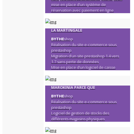
mise en place d’un système de
réservation avec paiement en ligne
LA MARTINGALE
BYTHE
shop
Réalisation du site e-commerce sous
prestashop
Migration d’un site prestashop 1.4 vers
1.7 sans perte de données
Mise en place d’un logiciel de caisse
MAROKINIA PARCE QUE
BYTHE
shop
Réalisation du site e-commerce sous
prestashop
Logiciel de gestion de stocks des
différents magasins physiques