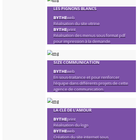
LES PIGNONS BLANCS
BYTHE
web
Réalisation du site vitrine
BYTHE
print
Réalisation des menus sous format pdf
pour impression à la demande
SIZE COMMUNICATION
BYTHE
web
En sous-traitance et pour renforcer
l’équipe dans différents projets de cette
agence de communication.
LA CLÉ DE L'AMOUR
BYTHE
print
Réalisation du logo
BYTHE
web
Création du site internet sous