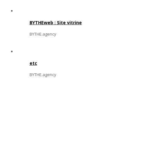
BYTHEweb : Site vitrine
BYTHE.agency
etc
BYTHE.agency
We'd Love To Hear About Your Project