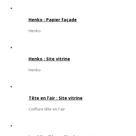
Henko : Papier façade
Henko
Henko : Site vitrine
Henko
Tête en l’air : Site vitrine
Coiffure tête en l'air