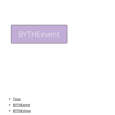
BYTHEevent
Home
Portfolio
BYTHEevent
Tous
BYTHEprint
BYTHEshop